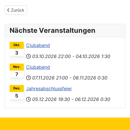
Vorheriger Beitrag: Datenschutzerklärung
Zurück
Nächste Veranstaltungen
Clubabend
Okt.
3
03.10.2026
22:00
-
04.10.2026
1:30
Clubabend
Nov.
7
07.11.2026
21:00
-
08.11.2026
0:30
Jahresabschlussfeier
Dez.
5
05.12.2026
19:30
-
06.12.2026
0:30